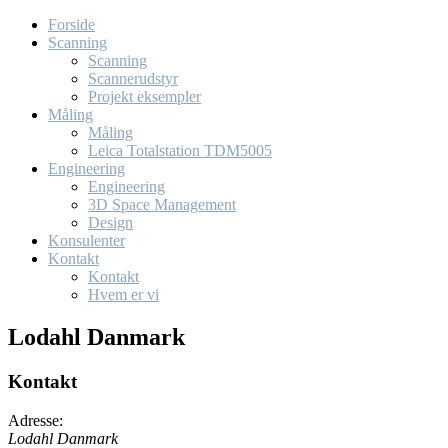
Forside
Scanning
Scanning
Scannerudstyr
Projekt eksempler
Måling
Måling
Leica Totalstation TDM5005
Engineering
Engineering
3D Space Management
Design
Konsulenter
Kontakt
Kontakt
Hvem er vi
Lodahl Danmark
Kontakt
Adresse:
Lodahl Danmark