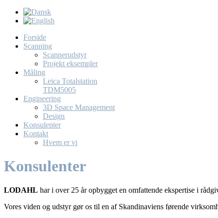
Forside
Scanning
Scannerudstyr
Projekt eksempler
Måling
Leica Totalstation
TDM5005
Engineering
3D Space Management
Design
Konsulenter
Kontakt
Hvem er vi
Konsulenter
LODAHL
har i over 25 år opbygget en omfattende ekspertise i rådgi
Vores viden og udstyr gør os til en af Skandinaviens førende virksomh