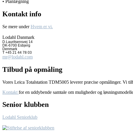
• Planlægning
Kontakt info
Se mere under
Hvem er vi.
Lodahl Danmark
D.Lauritsensvej 14
DK-6700 Esbjerg
Denmark
T +45 21 44 78 03
mr@lodahl.com
Tilbud på opmåling
Vores Leica Totalstation TDM5005 leverer præcise opmålinger. Vi tilby
Kontakt
for en uddybende samtale om muligheder og løsningsmodelle
Senior klubben
Lodahl Seniorklub