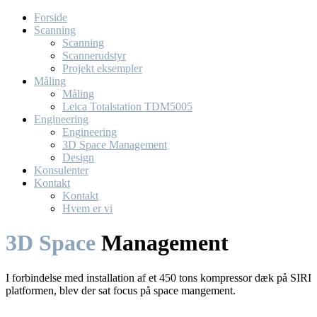
Forside
Scanning
Scanning
Scannerudstyr
Projekt eksempler
Måling
Måling
Leica Totalstation TDM5005
Engineering
Engineering
3D Space Management
Design
Konsulenter
Kontakt
Kontakt
Hvem er vi
3D Space
Management
I forbindelse med installation af et 450 tons kompressor dæk på SIRI
platformen, blev der sat focus på space mangement.